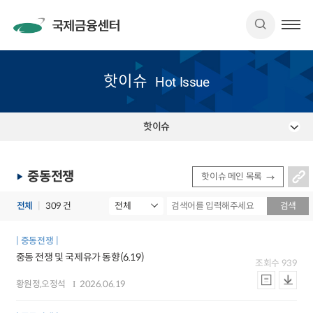
핫이슈
Hot Issue
핫이슈
중동전쟁
핫이슈 메인 목록
전체
309 건
검색
중동전쟁
중동 전쟁 및 국제유가 동향(6.19)
조회수
939
황원정,오정석
2026.06.19