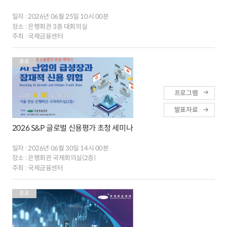
일자 :
2026년 06월 25일 10시 00분
장소 :
은행회관 3층 대회의실
주최 :
국제금융센터
종료
프로그램
발표자료
2026 S&P 글로벌 신용평가 초청 세미나
일자 :
2026년 06월 30일 14시 00분
장소 :
은행회관 국제회의실(2층)
주최 :
국제금융센터
종료