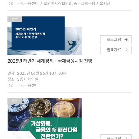
주최 :
국제금융센터, 서울외환시장협의회, 중국교통은행 서울지점
종료
프로그램
발표자료
2025년 하반기 세계경제ㆍ국제금융시장 전망
일자 :
2025년 06월 26일 10시 30분
장소 :
3층 대회의실
주최 :
국제금융센터
종료
프로그램