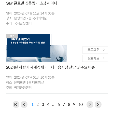
S&P 글로벌 신용평가 초청 세미나
일자 :
2024년 07월 11일 14시 00분
장소 :
은행회관 2층 국제회의실
주최 :
국제금융센터
종료
프로그램
발표자료
2024년 하반기 세계경제ㆍ국제금융시장 전망 및 주요 이슈
일자 :
2024년 07월 01일 10시 30분
장소 :
은행회관 3층 대회의실
주최 :
국제금융센터
1
2
3
4
5
6
7
8
9
10