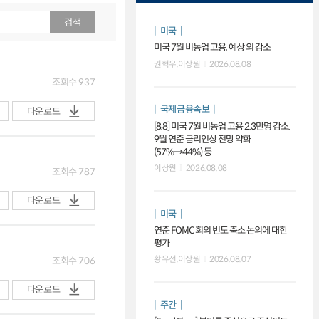
검색
미국
미국 7월 비농업 고용, 예상 외 감소
권혁우,이상원
2026.08.08
조회수
937
국제금융속보
다운로드
[8.8] 미국 7월 비농업 고용 2.3만명 감소.
9월 연준 금리인상 전망 약화
(57%→44%) 등
이상원
2026.08.08
조회수
787
다운로드
미국
연준 FOMC 회의 빈도 축소 논의에 대한
평가
황유선,이상원
2026.08.07
조회수
706
다운로드
주간