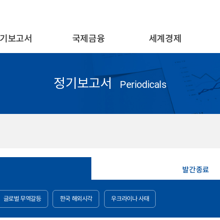
기보고서
국제금융
세계경제
정기보고서
Periodicals
보
발간종료
글로벌 무역갈등
한국 해외시각
우크라이나 사태