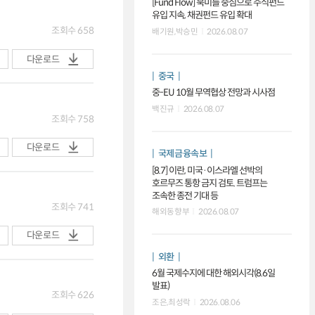
[Fund Flow] 북미를 중심으로 주식펀드
유입 지속, 채권펀드 유입 확대
조회수
658
배기원,박승민
2026.08.07
다운로드
중국
중-EU 10월 무역협상 전망과 시사점
백진규
2026.08.07
조회수
758
다운로드
국제금융속보
[8.7] 이란, 미국·이스라엘 선박의
호르무즈 통항 금지 검토. 트럼프는
조속한 종전 기대 등
조회수
741
해외동향부
2026.08.07
다운로드
외환
6월 국제수지에 대한 해외시각(8.6일
발표)
조회수
626
조은,최성락
2026.08.06