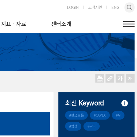
LOGIN
고객지원
ENG
지표ㆍ자료
센터소개
최신
Keyword
#현금흐름
#CAPEX
#AI
#협상
#무역