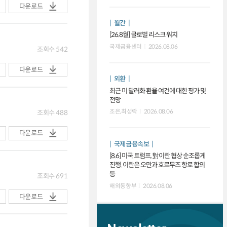
다운로드
월간
[26.8월] 글로벌 리스크 워치
국제금융센터
2026.08.06
조회수
542
다운로드
외환
최근 미 달러화 환율 여건에 대한 평가 및
전망
조은,최성락
2026.08.06
조회수
488
다운로드
국제금융속보
[8.6] 미국 트럼프, 對이란 협상 순조롭게
진행. 이란은 오만과 호르무즈 항로 합의
등
조회수
691
해외동향부
2026.08.06
다운로드