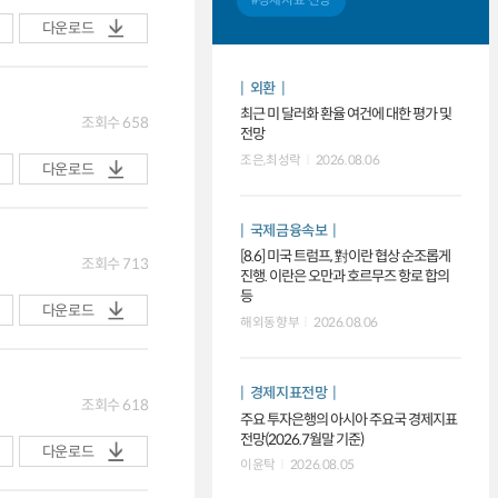
#경제지표 전망
다운로드
외환
최근 미 달러화 환율 여건에 대한 평가 및
조회수
658
전망
조은,최성락
2026.08.06
다운로드
국제금융속보
[8.6] 미국 트럼프, 對이란 협상 순조롭게
조회수
713
진행. 이란은 오만과 호르무즈 항로 합의
등
다운로드
해외동향부
2026.08.06
경제지표전망
조회수
618
주요 투자은행의 아시아 주요국 경제지표
전망(2026.7월말 기준)
다운로드
이윤탁
2026.08.05