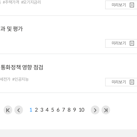
족
#주택가격
#모기지금리
미리보기
결과 및 평가
미리보기
 통화정책 영향 점검
관세전가
#인공지능
미리보기
1
2
3
4
5
6
7
8
9
10