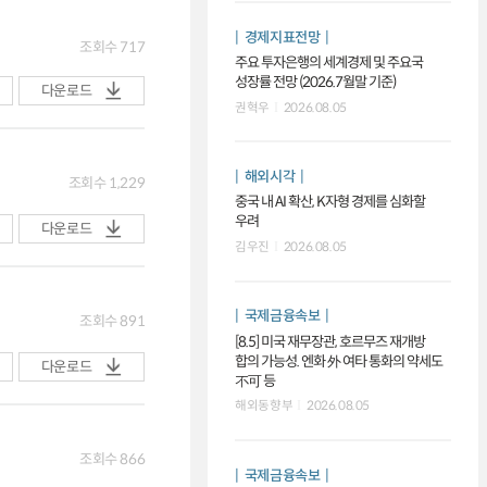
경제지표전망
조회수
717
주요 투자은행의 세계경제 및 주요국
성장률 전망 (2026.7월말 기준)
다운로드
권혁우
2026.08.05
해외시각
조회수
1,229
중국 내 AI 확산, K자형 경제를 심화할
우려
다운로드
김우진
2026.08.05
국제금융속보
조회수
891
[8.5] 미국 재무장관, 호르무즈 재개방
합의 가능성. 엔화 外 여타 통화의 약세도
다운로드
不可 등
해외동향부
2026.08.05
조회수
866
국제금융속보