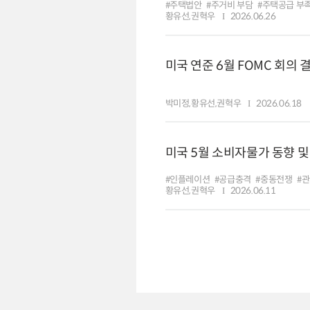
#주택법안
#주거비 부담
#주택공급 부
황유선,권혁우
2026.06.26
미국 연준 6월 FOMC 회의 
박미정,황유선,권혁우
2026.06.18
미국 5월 소비자물가 동향 및
#인플레이션
#공급충격
#중동전쟁
#
황유선,권혁우
2026.06.11