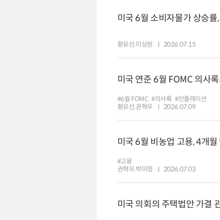
미국 6월 소비자물가 상승률,
황유선,이상원
2026.07.15
미국 연준 6월 FOMC 의사
#6월 FOMC
#의사록
#인플레이션
황유선,권혁우
2026.07.09
미국 6월 비농업 고용, 4개
#고용
권혁우,박미정
2026.07.03
미국 의회의 주택법안 가결 