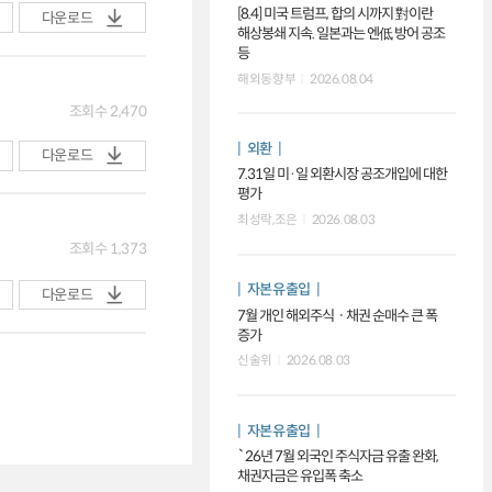
[8.4] 미국 트럼프, 합의 시까지 對이란
다운로드
해상봉쇄 지속. 일본과는 엔低 방어 공조
등
해외동향부
2026.08.04
조회수
2,470
외환
다운로드
7.31일 미·일 외환시장 공조개입에 대한
평가
최성락,조은
2026.08.03
조회수
1,373
자본유출입
다운로드
7월 개인 해외주식ㆍ채권 순매수 큰 폭
증가
신술위
2026.08.03
자본유출입
`26년 7월 외국인 주식자금 유출 완화,
채권자금은 유입폭 축소