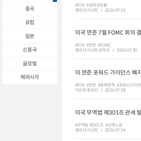
#미국
#경제성장률
중국
황유선,이상원
2026.07.31
유럽
미국 연준 7월 FOMC 회의 
일본
#미국
#연준
#FOMC
신흥국
황유선,이상원,권혁우
2026.07.30
글로벌
미 연준 포워드 가이던스 폐
해외시각
#미국
#연준
#통화정책
#포워드가이던
이상원,황유선
2026.07.28
미국 무역법 제301조 관세 
#무역법 제301조
#강제노동
황유선,이상원
2026.07.24