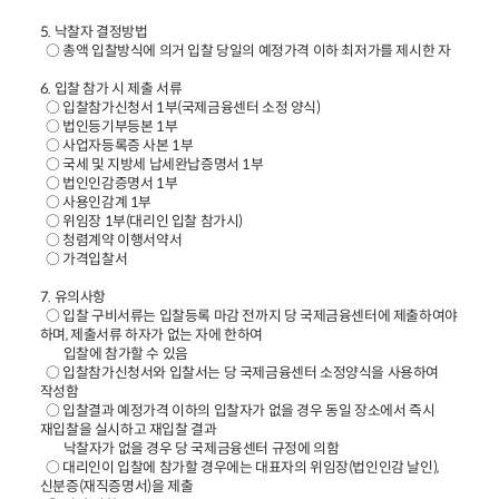
5. 낙찰자 결정방법
○ 총액 입찰방식에 의거 입찰 당일의 예정가격 이하 최저가를 제시한 자
6. 입찰 참가 시 제출 서류
○ 입찰참가신청서 1부(국제금융센터 소정 양식)
○ 법인등기부등본 1부
○ 사업자등록증 사본 1부
○ 국세 및 지방세 납세완납증명서 1부
○ 법인인감증명서 1부
○ 사용인감계 1부
○ 위임장 1부(대리인 입찰 참가시)
○ 청렴계약 이행서약서
○ 가격입찰서
7. 유의사항
○ 입찰 구비서류는 입찰등록 마감 전까지 당 국제금융센터에 제출하여야
하며, 제출서류 하자가 없는 자에 한하여
입찰에 참가할 수 있음
○ 입찰참가신청서와 입찰서는 당 국제금융센터 소정양식을 사용하여
작성함
○ 입찰결과 예정가격 이하의 입찰자가 없을 경우 동일 장소에서 즉시
재입찰을 실시하고 재입찰 결과
낙찰자가 없을 경우 당 국제금융센터 규정에 의함
○ 대리인이 입찰에 참가할 경우에는 대표자의 위임장(법인인감 날인),
신분증(재직증명서)을 제출