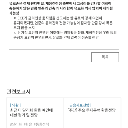
유로존은 경제 펀더멘털, 재정건전성 측면에서 고금리를 감내할 여력이
충분하지 않은 만큼 연준의 긴축 개시와 함께 유로화 약세 압력이 재개될
가능성
ㅇ ECB가 금리인상 움직임을 선도하는 한 유로화 강세 여건이
유지되겠지만, 연준의 통화긴축 전환 가능성이 잠재한 만큼 강세 폭은
크지 않을 소지
ㅇ 단기적 요인이 반영된 이후에는 경제활동 둔화, 재정건전성 우려 등의
중장기 요인이 반영되면서, 유로화 약세 압력이 점증할 전망
목록
관련보고서
외환
금융지표전망
최근 미 달러화 환율 여건에
[주간] 주요 투자은행 환율전망
대한 평가 및 전망
#달러화
#환율
#통화정책