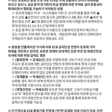
ㅁ 최근 유로화는 중동 전쟁 직후 전개된 약세 흐름에서 벗어나 회복세를
보이고 있으나, 공급 충격 장기화의 파급 영향에 대한 우려로 금리 변동성이
확대되면서 향방을 가늠하기 어려워진 상황
ㅇ 유로화 환율은 미국ㆍ이스라엘과 이란 간 군사적 충돌 발생 직후 ▲
유가 급등 ▲안전자산 선호 등으로 급락했으나, 3월 중순 이후 ▲휴전 및
종전 협상 진전 ▲ECB 통화긴축 전망 등에 의해 낙폭을 일부 회복하면서
현재 유로당 $1.16~$1.17달러에서 등락
ㅇ 공급 충격이 장기화되면서 비용인상 인플레이션 압력이 확산되고
있는 가운데, 이에 대한 주요국 통화ㆍ재정정책 대응 전망이 강화되면서
국채금리가 동반 상승하고 변동성도 고조
ㅁ 중동발 인플레이션 가시화 이후 ECB 금리인상 전망이 유로화 가치
회복을 견인하고 있지만, 유로존 경제의 상대적인 성장 부진 및 재정건전성
우려에 따른 하방 압력도 병존
ㅇ
(통화정책 → 강세요인)
중동 전쟁에 따른 고유가 여건 조성 이후,
주요국 중 ECB에 대한 금리인상 전망이 뚜렷하게 확대. 현재 시장은 연내
2회(6월, 9월) 금리 인상 기대를 반영하고 있으며, 실제 금리인상이
단행되더라도 매파적 입장 강화에 따른 유로화 추가 강세 여지
ㅇ
(경제활동 → 약세요인)
향후 내수ㆍ생산 위축에 의한 저성장 기조가
심화될 경우, 에너지 회복 탄력성이 강한 미국과 대비되면서 유로화의
약세 압력을 가중시키는 요인으로 작용
ㅇ
(재정건전성 → 약세요인)
유로존 주요국들은 ‘고유가 지원금 지출
소요’와 ‘재정준칙 준수를 위한 재정 긴축’ 간 딜레마에 직면해 있으나, 두
요인이 각각 재정건전성 악화 및 성장 둔화 경로를 통해 유로화 약세
압력으로 작용할 가능성
ㅁ 단기적으로 ECB 통화긴축 전망에 기인한 유로화 강세 기대가 우세. 다만