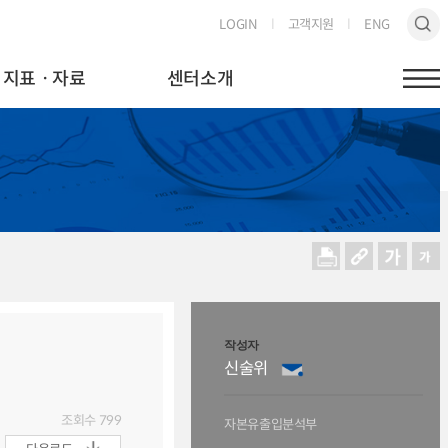
LOGIN
고객지원
ENG
지표ㆍ자료
센터소개
작성자
신술위
조회수
799
자본유출입분석부