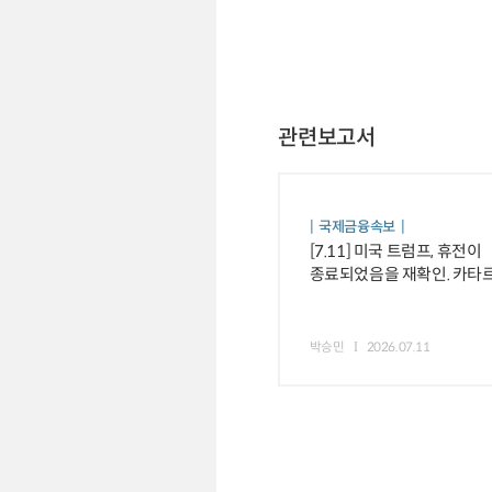
관련보고서
국제금융속보
[7.11] 미국 트럼프, 휴전이
종료되었음을 재확인. 카타르
중재국은 긴장 완화 노력 등
박승민
2026.07.11