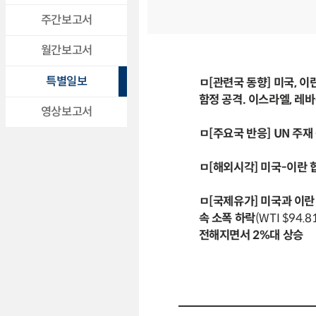
주간보고서
월간보고서
특별일보
ㅁ[관련국 동향] 미국, 
함정 공격. 이스라엘, 레바
영상보고서
ㅁ[주요국 반응] UN 주재
ㅁ[해외시각] 미국-이란 
ㅁ[국제유가] 미국과 이란
속 소폭 하락
(WTI $94.8
전해지면서 2%대 상승