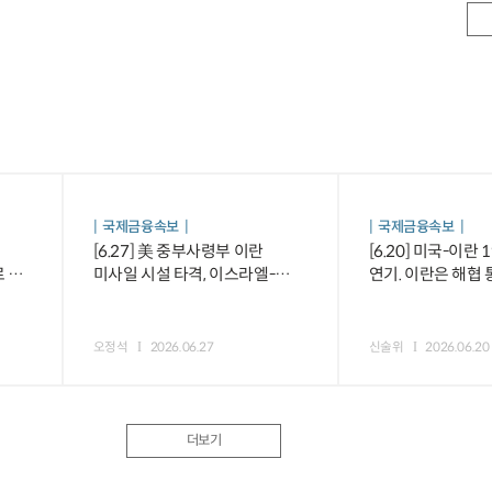
국제금융속보
국제금융속보
[6.27] 美 중부사령부 이란
[6.20] 미국-이란
 등
미사일 시설 타격, 이스라엘-
연기. 이란은 해협
레바논 평화합의안 서명 등
의무보험 가입 방
오정석
2026.06.27
신술위
2026.06.20
더보기