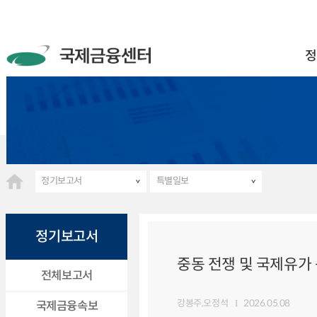
정
정기보고서
특별일보
정기보고서
중동 전쟁 및 국제유가 동
전체보고서
강봉주,오정석
2026.05.08
국제금융속보