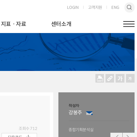
LOGIN
고객지원
ENG
지표ㆍ자료
센터소개
작성자
작성
강봉주
오
조회수
712
종합기획분석실
종합