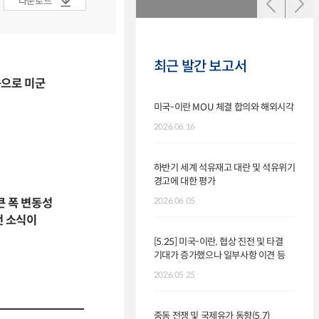
다운로드
최근 발간 보고서
응으로 미군
미국-이란 MOU 체결 합의와 해외시각
[6.2
타격,
2026.06.16
서명 
2026.
하반기 세계 석유재고 대란 및 석유위기
경고에 대한 평가
중동 전
큰 폭 변동성
2026.06.05
2026.
전 소식이
[5.25] 미국-이란, 협상 진전 및 타결
기대가 증가했으나 일부사항 이견 등
중동 전
2026.05.25
2026.
중동 전쟁 및 국제유가 동향(5.7)
중동 전