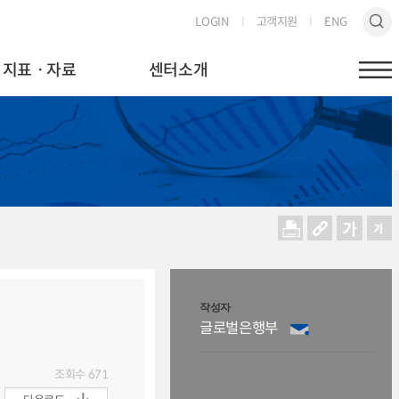
LOGIN
고객지원
ENG
지표ㆍ자료
센터소개
작성자
글로벌은행부
조회수
671